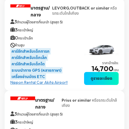
มาตรฐาน/
LEVORG,OUTBACK or similar
หรือ
รถระดับใกล้เคียง
กลาง
3
จำนวนผู้โดยสารที่แนะนำ (สูงสุด 5)
3
กระเป๋าใหญ่
0
กระเป๋าเล็ก
ห้ามสูบ
คาร์ซีทสำหรับเด็กทารก
คาร์ซีทสำหรับเด็กเล็ก
ราคาอ้างอิง:
คาร์ซีทสำหรับเด็กโต
14,700
ระบบนำทาง GPS (หลายภาษา)
เยน
เครื่องอ่านบัตร ETC
ดูรายละเอียด
Nippon Rental Car Akita Airport
มาตรฐาน/
Prius or similar
หรือรถระดับใกล้
เคียง
กลาง
3
จำนวนผู้โดยสารที่แนะนำ (สูงสุด 5)
3
กระเป๋าใหญ่