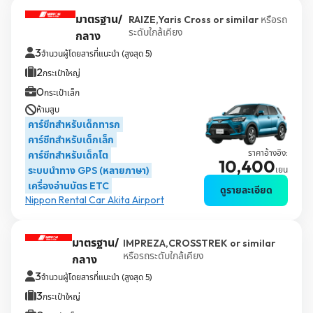
มาตรฐาน/
RAIZE,Yaris Cross or similar
หรือรถ
ระดับใกล้เคียง
กลาง
3
จำนวนผู้โดยสารที่แนะนำ (สูงสุด 5)
2
กระเป๋าใหญ่
0
กระเป๋าเล็ก
ห้ามสูบ
คาร์ซีทสำหรับเด็กทารก
คาร์ซีทสำหรับเด็กเล็ก
ราคาอ้างอิง:
คาร์ซีทสำหรับเด็กโต
10,400
ระบบนำทาง GPS (หลายภาษา)
เยน
เครื่องอ่านบัตร ETC
ดูรายละเอียด
Nippon Rental Car Akita Airport
มาตรฐาน/
IMPREZA,CROSSTREK or similar
หรือรถระดับใกล้เคียง
กลาง
3
จำนวนผู้โดยสารที่แนะนำ (สูงสุด 5)
3
กระเป๋าใหญ่