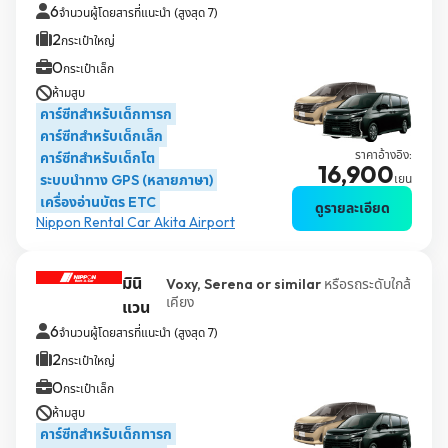
6
จำนวนผู้โดยสารที่แนะนำ (สูงสุด 7)
2
กระเป๋าใหญ่
0
กระเป๋าเล็ก
ห้ามสูบ
คาร์ซีทสำหรับเด็กทารก
คาร์ซีทสำหรับเด็กเล็ก
ราคาอ้างอิง:
คาร์ซีทสำหรับเด็กโต
16,900
ระบบนำทาง GPS (หลายภาษา)
เยน
เครื่องอ่านบัตร ETC
ดูรายละเอียด
Nippon Rental Car Akita Airport
มินิ
Voxy, Serena or similar
หรือรถระดับใกล้
เคียง
แวน
6
จำนวนผู้โดยสารที่แนะนำ (สูงสุด 7)
2
กระเป๋าใหญ่
0
กระเป๋าเล็ก
ห้ามสูบ
คาร์ซีทสำหรับเด็กทารก