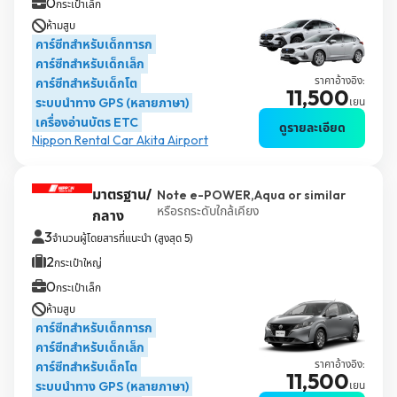
0
กระเป๋าเล็ก
ห้ามสูบ
คาร์ซีทสำหรับเด็กทารก
คาร์ซีทสำหรับเด็กเล็ก
ราคาอ้างอิง:
คาร์ซีทสำหรับเด็กโต
11,500
ระบบนำทาง GPS (หลายภาษา)
เยน
เครื่องอ่านบัตร ETC
ดูรายละเอียด
Nippon Rental Car Akita Airport
มาตรฐาน/
Note e-POWER,Aqua or similar
หรือรถระดับใกล้เคียง
กลาง
3
จำนวนผู้โดยสารที่แนะนำ (สูงสุด 5)
2
กระเป๋าใหญ่
0
กระเป๋าเล็ก
ห้ามสูบ
คาร์ซีทสำหรับเด็กทารก
คาร์ซีทสำหรับเด็กเล็ก
ราคาอ้างอิง:
คาร์ซีทสำหรับเด็กโต
11,500
ระบบนำทาง GPS (หลายภาษา)
เยน