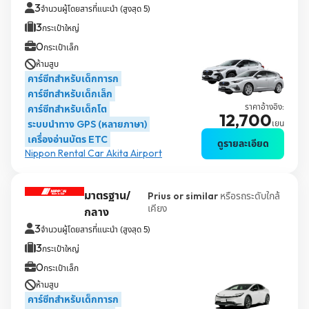
3
จำนวนผู้โดยสารที่แนะนำ (สูงสุด 5)
3
กระเป๋าใหญ่
0
กระเป๋าเล็ก
ห้ามสูบ
คาร์ซีทสำหรับเด็กทารก
คาร์ซีทสำหรับเด็กเล็ก
ราคาอ้างอิง:
คาร์ซีทสำหรับเด็กโต
12,700
ระบบนำทาง GPS (หลายภาษา)
เยน
เครื่องอ่านบัตร ETC
ดูรายละเอียด
Nippon Rental Car Akita Airport
มาตรฐาน/
Prius or similar
หรือรถระดับใกล้
เคียง
กลาง
3
จำนวนผู้โดยสารที่แนะนำ (สูงสุด 5)
3
กระเป๋าใหญ่
0
กระเป๋าเล็ก
ห้ามสูบ
คาร์ซีทสำหรับเด็กทารก