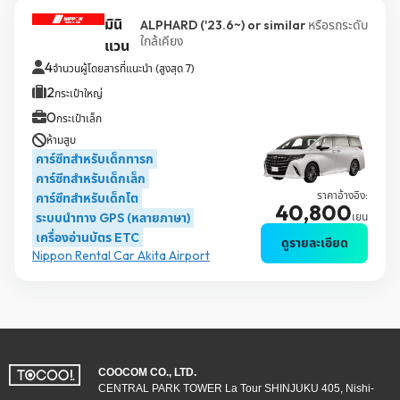
มินิ
ALPHARD ('23.6~) or similar
หรือรถระดับ
ใกล้เคียง
แวน
4
จำนวนผู้โดยสารที่แนะนำ (สูงสุด 7)
2
กระเป๋าใหญ่
0
กระเป๋าเล็ก
ห้ามสูบ
คาร์ซีทสำหรับเด็กทารก
คาร์ซีทสำหรับเด็กเล็ก
ราคาอ้างอิง:
คาร์ซีทสำหรับเด็กโต
40,800
ระบบนำทาง GPS (หลายภาษา)
เยน
เครื่องอ่านบัตร ETC
ดูรายละเอียด
Nippon Rental Car Akita Airport
COOCOM CO., LTD.
CENTRAL PARK TOWER La Tour SHINJUKU 405, Nishi-