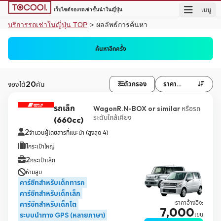
เมนู
เว็บไซต์จองรถเช่าชั้นนำในญี่ปุ่น
บริการรถเช่าในญี่ปุ่น TOP
>
ผลลัพธ์การค้นหา
Akita Airport (AXT)
คืนที่สาขารับรถ
ค้นหาอีกครั้ง
ยังไม่แน่นอน
ยังไม่แน่นอน
20
ตัวกรอง
ราคาต่ำไปสูง
จองได้
คัน


รถเล็ก
WagonR.N-BOX or similar
หรือรถ
ระดับใกล้เคียง
(660cc)
2
จำนวนผู้โดยสารที่แนะนำ (สูงสุด 4)
1
กระเป๋าใหญ่
2
กระเป๋าเล็ก
ห้ามสูบ
คาร์ซีทสำหรับเด็กทารก
คาร์ซีทสำหรับเด็กเล็ก
ราคาอ้างอิง:
คาร์ซีทสำหรับเด็กโต
7,000
ระบบนำทาง GPS (หลายภาษา)
เยน