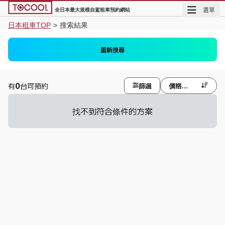
選單
全日本最大規模自駕租車預約網站
日本租車TOP
>
搜索結果
花巻機場 (HNA)
同取車地點
重新搜尋
日期未定
日期未定
0
篩選
價格低至高
有
台可預約


找不到符合條件的方案