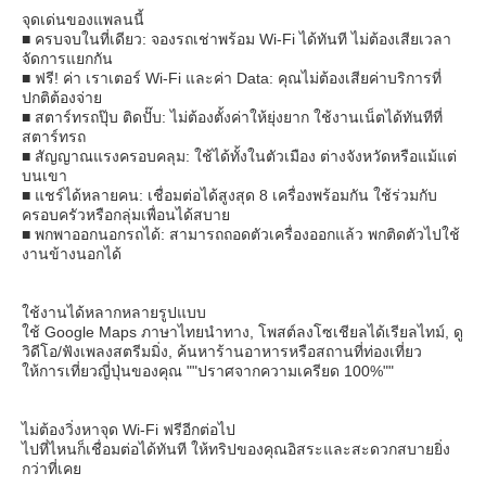
จุดเด่นของแพลนนี้
■ ครบจบในที่เดียว: จองรถเช่าพร้อม Wi-Fi ได้ทันที ไม่ต้องเสียเวลา
จัดการแยกกัน
■ ฟรี! ค่า เราเตอร์ Wi-Fi และค่า Data: คุณไม่ต้องเสียค่าบริการที่
ปกติต้องจ่าย
■ สตาร์ทรถปุ๊บ ติดปั๊บ: ไม่ต้องตั้งค่าให้ยุ่งยาก ใช้งานเน็ตได้ทันทีที่
สตาร์ทรถ
■ สัญญาณแรงครอบคลุม: ใช้ได้ทั้งในตัวเมือง ต่างจังหวัดหรือแม้แต่
บนเขา
■ แชร์ได้หลายคน: เชื่อมต่อได้สูงสุด 8 เครื่องพร้อมกัน ใช้ร่วมกับ
ครอบครัวหรือกลุ่มเพื่อนได้สบาย
■ พกพาออกนอกรถได้: สามารถถอดตัวเครื่องออกแล้ว พกติดตัวไปใช้
งานข้างนอกได้
ใช้งานได้หลากหลายรูปแบบ
ใช้ Google Maps ภาษาไทยนำทาง, โพสต์ลงโซเชียลได้เรียลไทม์, ดู
วิดีโอ/ฟังเพลงสตรีมมิ่ง, ค้นหาร้านอาหารหรือสถานที่ท่องเที่ยว
ให้การเที่ยวญี่ปุ่นของคุณ ""ปราศจากความเครียด 100%""
ไม่ต้องวิ่งหาจุด Wi-Fi ฟรีอีกต่อไป
ไปที่ไหนก็เชื่อมต่อได้ทันที ให้ทริปของคุณอิสระและสะดวกสบายยิ่ง
กว่าที่เคย