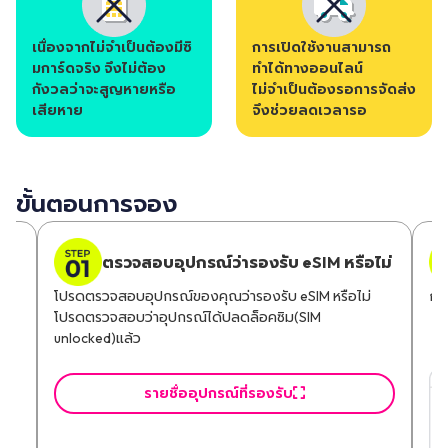
เนื่องจากไม่จำเป็นต้องมีซิ
การเปิดใช้งานสามารถ
มการ์ดจริง จึงไม่ต้อง
ทำได้ทางออนไลน์
กังวลว่าจะสูญหายหรือ
ไม่จำเป็นต้องรอการจัดส่ง
เสียหาย
จึงช่วยลดเวลารอ
ขั้นตอนการจอง
ตรวจสอบอุปกรณ์ว่ารองรับ eSIM หรือไม่
โปรดตรวจสอบอุปกรณ์ของคุณว่ารองรับ eSIM หรือไม่
กร
การ
โปรดตรวจสอบว่าอุปกรณ์ได้ปลดล็อคซิม(SIM
unlocked)แล้ว
์
รายชื่ออุปกรณ์ที่รองรับ